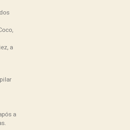
odos
Coco,
ez, a
pilar
após a
as.