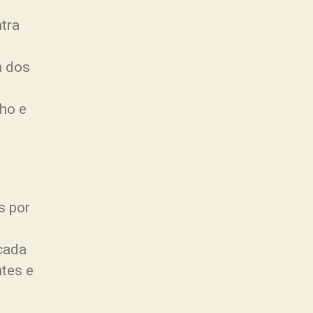
tra
a dos
ho e
s por
cada
ntes e