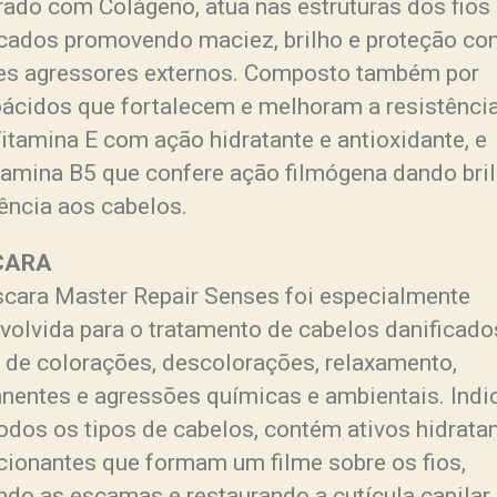
rado com Colágeno, atua nas estruturas dos fios
icados promovendo maciez, brilho e proteção con
es agressores externos. Composto também por
ácidos que fortalecem e melhoram a resistênci
Vitamina E com ação hidratante e antioxidante, e
tamina B5 que confere ação filmógena dando bril
ência aos cabelos.
CARA
cara Master Repair Senses foi especialmente
volvida para o tratamento de cabelos danificado
 de colorações, descolorações, relaxamento,
nentes e agressões químicas e ambientais. Indi
todos os tipos de cabelos, contém ativos hidrata
cionantes que formam um filme sobre os fios,
ndo as escamas e restaurando a cutícula capilar,