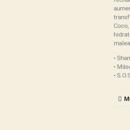
aumen
trans
Coco,
hidrat
malea
• Sha
• Más
• S.O
M