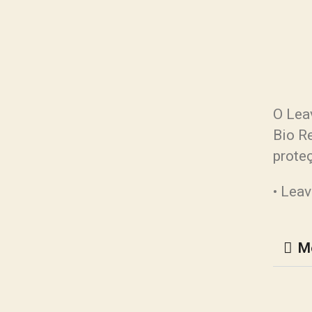
O Lea
Bio R
proteç
• Lea
M