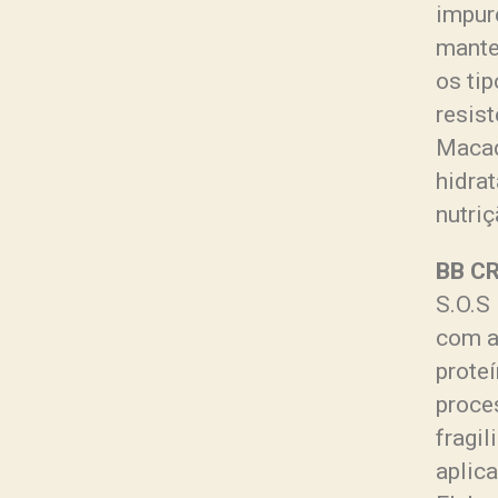
impur
mante
os ti
resis
Macad
hidrat
nutri
BB CR
S.O.S
com aç
proteí
proce
fragi
aplic