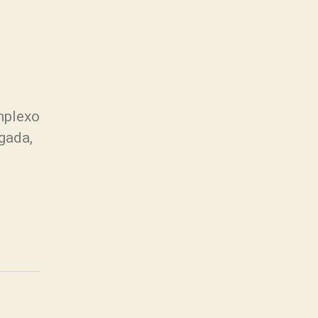
mplexo
gada,