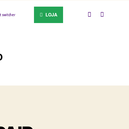
LOJA
 switcher
O