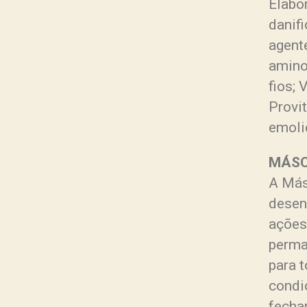
Elabo
danif
agent
amino
fios; 
Provi
emoli
MÁS
A Más
desen
ações
perma
para 
condi
fecha