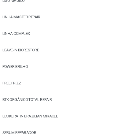
LISO MÁGICO
LINHA MASTER REPAIR
LINHA COMPLEX
LEAVE-IN BIORESTORE
POWER BRILHO
FREE FRIZZ
BTX ORGÂNICO TOTAL REPAIR
ECOKERATIN BRAZILIAN MIRACLE
SERUM REPARADOR